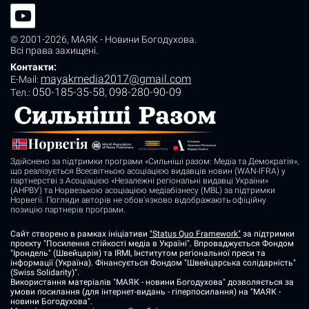
© 2001-2026,
МАЯК - Новини Богодухова
.
Всі права захищені.
Контакти:
mayakmedia2017@gmail.com
E-Mail:
050-185-35-58
098-280-90-09
Tел.:
,
Здійснено за підтримки програми «Сильніші разом: Медіа та Демократія»,
що реалізується Всесвітньою асоціацією видавців новин (WAN-IFRA) у
партнерстві з Асоціацією «Незалежні регіональні видавці України»
(АНРВУ) та Норвезькою асоціацією медіабізнесу (MBL) за підтримки
Норвегії. Погляди авторів не обов’язково відображають офіційну
позицію партнерів програми.
Сайт створено в рамках ініціативи
"Status Quo Framework"
за підтримки
проєкту "Посилення стійкості медіа в Україні". Впроваджується Фондом
"Ірондель" (Швейцарія) та IRMI, Інститутом регіональної преси та
інформації (Україна). Фінансується Фондом "Швейцарська солідарність"
(Swiss Solidarity)".
Використання матеріалів "МАЯК - новини Богодухова" дозволяється за
умови посилання (для інтернет-видань - гіперпосилання) на "МАЯК -
новини Богодухова".