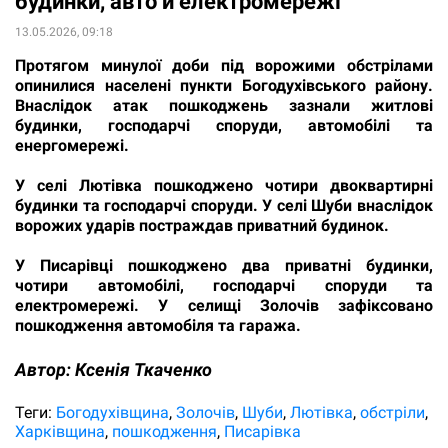
будинки, авто й електромережі
13.05.2026, 09:18
Протягом минулої доби під ворожими обстрілами
опинилися населені пункти Богодухівського району.
Внаслідок атак пошкоджень зазнали житлові
будинки, господарчі споруди, автомобілі та
енергомережі.
У селі Лютівка пошкоджено чотири двоквартирні
будинки та господарчі споруди. У селі Шуби внаслідок
ворожих ударів постраждав приватний будинок.
У Писарівці пошкоджено два приватні будинки,
чотири автомобілі, господарчі споруди та
електромережі. У селищі Золочів зафіксовано
пошкодження автомобіля та гаража.
Автор:
Ксенія Ткаченко
Теги:
Богодухівщина
Золочів
Шуби
Лютівка
обстріли
Харківщина
пошкодження
Писарівка