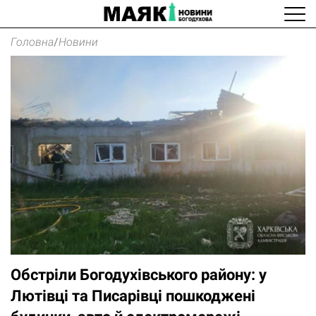
Головна
/
Новини
Обстріли Богодухівського району: у
Лютівці та Писарівці пошкоджені