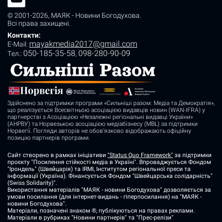
© 2001-2026,
МАЯК - Новини Богодухова
.
Всі права захищені.
Контакти:
mayakmedia2017@gmail.com
E-Mail:
050-185-35-58
098-280-90-09
Tел.:
,
Здійснено за підтримки програми «Сильніші разом: Медіа та Демократія»,
що реалізується Всесвітньою асоціацією видавців новин (WAN-IFRA) у
партнерстві з Асоціацією «Незалежні регіональні видавці України»
(АНРВУ) та Норвезькою асоціацією медіабізнесу (MBL) за підтримки
Норвегії. Погляди авторів не обов’язково відображають офіційну
позицію партнерів програми.
Сайт створено в рамках ініціативи
"Status Quo Framework"
за підтримки
проєкту "Посилення стійкості медіа в Україні". Впроваджується Фондом
"Ірондель" (Швейцарія) та IRMI, Інститутом регіональної преси та
інформації (Україна). Фінансується Фондом "Швейцарська солідарність"
(Swiss Solidarity)".
Використання матеріалів "МАЯК - новини Богодухова" дозволяється за
умови посилання (для інтернет-видань - гіперпосилання) на "МАЯК -
новини Богодухова".
Матеріали, позначені знаком ®, публікуються на правах реклами.
Матеріали в рубриках "Новини партнерів" та "Прес-релізи"