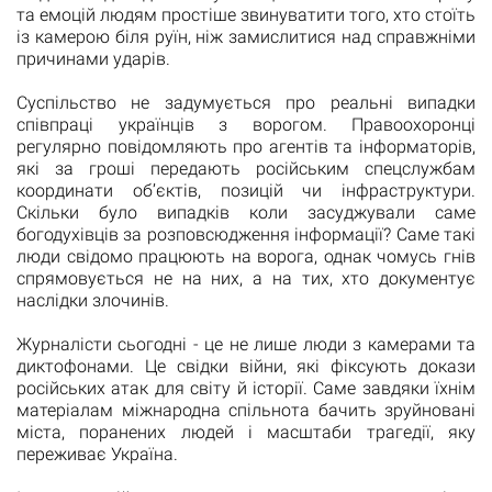
та емоцій людям простіше звинуватити того, хто стоїть
із камерою біля руїн, ніж замислитися над справжніми
причинами ударів.
Суспільство не задумується про реальні випадки
співпраці українців з ворогом. Правоохоронці
регулярно повідомляють про агентів та інформаторів,
які за гроші передають російським спецслужбам
координати об’єктів, позицій чи інфраструктури.
Скільки було випадків коли засуджували саме
богодухівців за розповсюдження інформації? Саме такі
люди свідомо працюють на ворога, однак чомусь гнів
спрямовується не на них, а на тих, хто документує
наслідки злочинів.
Журналісти сьогодні - це не лише люди з камерами та
диктофонами. Це свідки війни, які фіксують докази
російських атак для світу й історії. Саме завдяки їхнім
матеріалам міжнародна спільнота бачить зруйновані
міста, поранених людей і масштаби трагедії, яку
переживає Україна.