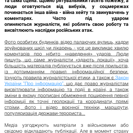
та сама сцена. Щойно рятувальники гасять пожежу, а
люди оговтуються від вибухів, у соцмережах
починається інша війна - війна хейту та звинувачень у
коментарях. Часто під ударом
опиняються журналісти, які роблять свою роботу та
висвітлюють наслідки російських атак.
Фото розбитих будинків, відео палаючих вулиць, кадри
зруйнованих шкіл чи лікарень - усе це викликає хвилю
коментарів про нібито «наведення» ударів. Люди
пишуть, що саме журналісти «здають локації», хоча
більшість матеріалів публікується вже після прильотів,
із дотриманням правил інформаційної безпеки.
Існують правила журналістської етики, а також є
Закон
України "Про інформацію"
, що дає право журналістам
висвітлювати інформацію та події в країні, а також
зміни в якому прописані обмеження поширення певної
інформції як точні геолокації та координати, прямі
стріми, фото і відео воєнної техніки, маршрути,
популяризація держави-терориста...
Медіа узгоджують матеріали з військовими або
свідомо відкладають публікації. Але в момент страху