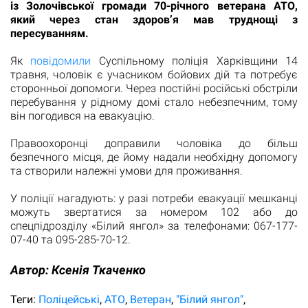
із Золочівської громади 70-річного ветерана АТО,
який через стан здоров’я мав труднощі з
пересуванням.
Як
повідомили
Суспільному поліція Харківщини 14
травня, чоловік є учасником бойових дій та потребує
сторонньої допомоги. Через постійні російські обстріли
перебування у рідному домі стало небезпечним, тому
він погодився на евакуацію.
Правоохоронці доправили чоловіка до більш
безпечного місця, де йому надали необхідну допомогу
та створили належні умови для проживання.
У поліції нагадують: у разі потреби евакуації мешканці
можуть звертатися за номером 102 або до
спецпідрозділу «Білий янгол» за телефонами: 067-177-
07-40 та 095-285-70-12.
Автор:
Ксенія Ткаченко
Теги:
Поліцейські
АТО
Ветеран
"Білий янгол"