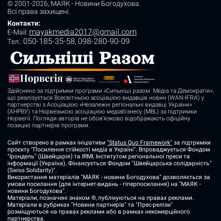
© 2001-2026,
МАЯК - Новини Богодухова
.
Всі права захищені.
Контакти:
mayakmedia2017@gmail.com
E-Mail:
050-185-35-58
098-280-90-09
Tел.:
,
Здійснено за підтримки програми «Сильніші разом: Медіа та Демократія»,
що реалізується Всесвітньою асоціацією видавців новин (WAN-IFRA) у
партнерстві з Асоціацією «Незалежні регіональні видавці України»
(АНРВУ) та Норвезькою асоціацією медіабізнесу (MBL) за підтримки
Норвегії. Погляди авторів не обов’язково відображають офіційну
позицію партнерів програми.
Сайт створено в рамках ініціативи
"Status Quo Framework"
за підтримки
проєкту "Посилення стійкості медіа в Україні". Впроваджується Фондом
"Ірондель" (Швейцарія) та IRMI, Інститутом регіональної преси та
інформації (Україна). Фінансується Фондом "Швейцарська солідарність"
(Swiss Solidarity)".
Використання матеріалів "МАЯК - новини Богодухова" дозволяється за
умови посилання (для інтернет-видань - гіперпосилання) на "МАЯК -
новини Богодухова".
Матеріали, позначені знаком ®, публікуються на правах реклами.
Матеріали в рубриках "Новини партнерів" та "Прес-релізи"
розміщуються на правах реклами або в рамках некомерційного
партнерства.