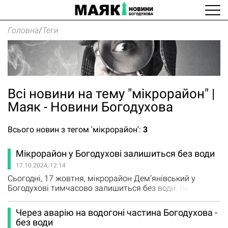
Головна
/
Теги
Всі новини на тему "мікрорайон" |
Маяк - Новини Богодухова
Всього новин з тегом 'мікрорайон':
3
Мікрорайон у Богодухові залишиться без води
17.10.2024, 12:14
Сьогодні, 17 жовтня, мікрорайон Дем’янівський у
Богодухові тимчасово залишиться без води. Як
повідомили у КП "Богодухввода", це пов'язано з
плановим ремонтом. Крім мікрорайону Дем’янівський,
Через аварію на водогоні частина Богодухова -
води не буде також на прилеглих вулицях. Мешканців
без води
просять із розумінням віднестися до тимчасових