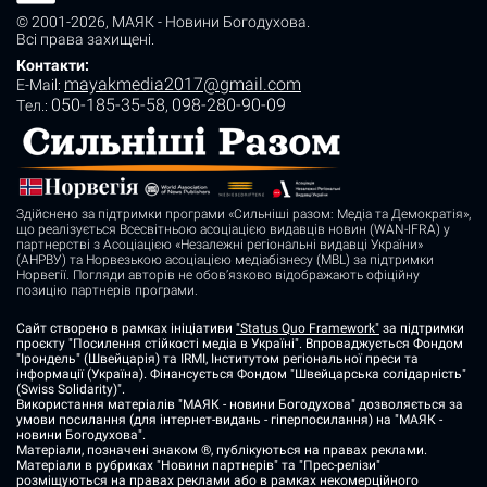
© 2001-2026,
МАЯК - Новини Богодухова
.
Всі права захищені.
Контакти:
mayakmedia2017@gmail.com
E-Mail:
050-185-35-58
098-280-90-09
Tел.:
,
Здійснено за підтримки програми «Сильніші разом: Медіа та Демократія»,
що реалізується Всесвітньою асоціацією видавців новин (WAN-IFRA) у
партнерстві з Асоціацією «Незалежні регіональні видавці України»
(АНРВУ) та Норвезькою асоціацією медіабізнесу (MBL) за підтримки
Норвегії. Погляди авторів не обов’язково відображають офіційну
позицію партнерів програми.
Сайт створено в рамках ініціативи
"Status Quo Framework"
за підтримки
проєкту "Посилення стійкості медіа в Україні". Впроваджується Фондом
"Ірондель" (Швейцарія) та IRMI, Інститутом регіональної преси та
інформації (Україна). Фінансується Фондом "Швейцарська солідарність"
(Swiss Solidarity)".
Використання матеріалів "МАЯК - новини Богодухова" дозволяється за
умови посилання (для інтернет-видань - гіперпосилання) на "МАЯК -
новини Богодухова".
Матеріали, позначені знаком ®, публікуються на правах реклами.
Матеріали в рубриках "Новини партнерів" та "Прес-релізи"
розміщуються на правах реклами або в рамках некомерційного