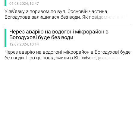
06.08.2024, 12:47
незручностей, адже вчасне обслуговування водогону…
У звʼязку з поривом по вул. Сосновій частина
Богодухова залишилася без води. Як повідомили в КП
«Богодухіввода», тимчасово буде відключено
водопостачання частини мікрорайону Попівка. На
Через аварію на водогоні мікрорайон в
місці працює ремонтна бригада.
Богодухові буде без води
12.07.2024, 10:14
Через аварію на водогоні мікрорайон в Богодухові буде
без води. Про це повідомили в КП ««Богодухіввода».
Зокрема, тимчасово буде припинено водопостачання
мешканцям мікрорайону Дем’янівський та прилеглих
вулиць. Над ліквідацією пориву вже працює ремонтна
бригада. Містян просять з розумінням віднестися до
тимчасових незручностей.