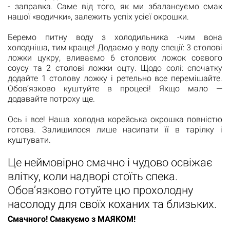
- заправка. Саме від того, як ми збалансуємо смак
нашої «водички», залежить успіх усієї окрошки.
Беремо питну воду з холодильника -чим вона
холодніша, тим краще! Додаємо у воду спеції: 3 столові
ложки цукру, вливаємо 6 столових ложок соєвого
соусу та 2 столові ложки оцту. Щодо солі: спочатку
додайте 1 столову ложку і ретельно все перемішайте.
Обов’язково куштуйте в процесі! Якщо мало —
додавайте потроху ще.
Ось і все! Наша холодна корейська окрошка повністю
готова. Залишилося лише насипати її в тарілку і
куштувати.
Це неймовірно смачно і чудово освіжає
влітку, коли надворі стоїть спека.
Обов’язково готуйте цю прохолодну
насолоду для своїх коханих та близьких.
Смачного! Смакуємо з МАЯКОМ!