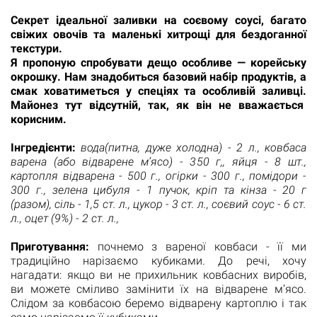
Секрет ідеальної заливки на соєвому соусі, багато
свіжих овочів та маленькі хитрощі для бездоганної
текстури.
Я пропоную спробувати дещо особливе — корейську
окрошку. Нам знадобиться базовий набір продуктів, а
смак ховатиметься у спеціях та особливій заливці.
Майонез тут відсутній, так, як він не вважається
корисним.
Інгредієнти:
вода
(питна, дуже холодна) - 2 л., ковбаса
варена (або відварене м’ясо) - 350 г,, яйця - 8 шт.,
картопля відварена - 500 г., огірки - 300 г., помідори -
300 г., зелена цибуля - 1 пучок, кріп та кінза - 20 г
(разом), сіль - 1,5 ст. л., цукор - 3 ст. л., соєвий соус - 6 ст.
л., оцет (9%) - 2 ст. л.,
Приготування:
почнемо з вареної ковбаси - її ми
традиційно нарізаємо кубиками. До речі, хочу
нагадати: якщо ви не прихильник ковбасних виробів,
ви можете сміливо замінити їх на відварене м’ясо.
Слідом за ковбасою беремо відварену картоплю і так