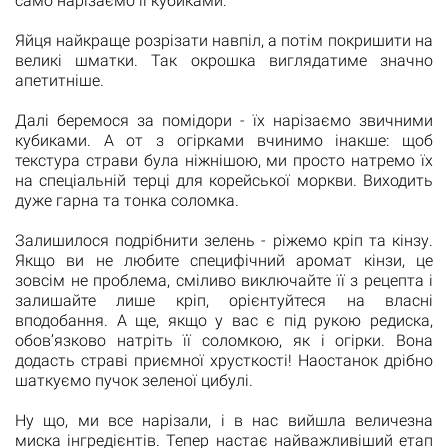
само нарізаємо її кубиками.
Яйця найкраще розрізати навпіл, а потім покришити на
великі шматки. Так окрошка виглядатиме значно
апетитніше.
Далі беремося за помідори - їх нарізаємо звичними
кубиками. А от з огірками вчинимо інакше: щоб
текстура страви була ніжнішою, ми просто натремо їх
на спеціальній терці для корейської моркви. Виходить
дуже гарна та тонка соломка.
Залишилося подрібнити зелень - ріжемо кріп та кінзу.
Якщо ви не любите специфічний аромат кінзи, це
зовсім не проблема, сміливо виключайте її з рецепта і
залишайте лише кріп, орієнтуйтеся на власні
вподобання. А ще, якщо у вас є під рукою редиска,
обов’язково натріть її соломкою, як і огірки. Вона
додасть страві приємної хрусткості! Наостанок дрібно
шаткуємо пучок зеленої цибулі.
Ну що, ми все нарізали, і в нас вийшла величезна
миска інгредієнтів. Тепер настає найважливіший етап