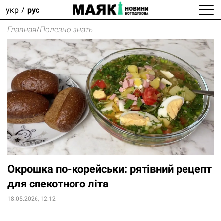
укр
рус
Главная
/
Полезно знать
Окрошка по-корейськи: рятівний рецепт
для спекотного літа
18.05.2026, 12:12