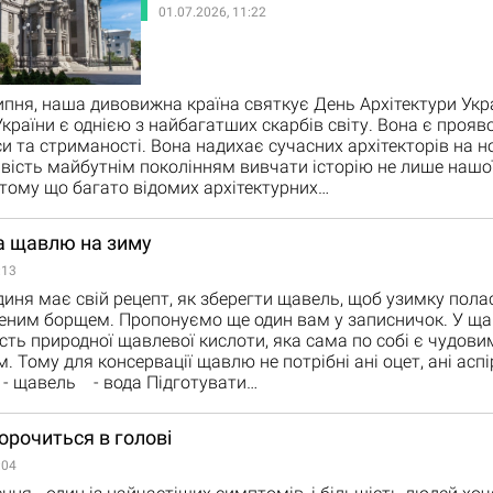
01.07.2026, 11:22
липня, наша дивовижна країна святкує День Архітектури Укр
України є однією з найбагатших скарбів світу. Вона є прояв
си та стриманості. Вона надихає сучасних архітекторів на н
ість майбутнім поколінням вивчати історію не лише нашої 
, тому що багато відомих архітектурних…
а щавлю на зиму
:13
иня має свій рецепт, як зберегти щавель, щоб узимку пола
еним борщем. Пропонуємо ще один вам у записничок. У щав
ість природної щавлевої кислоти, яка сама по собі є чудови
 Тому для консервації щавлю не потрібні ані оцет, ані аспір
 - щавель - вода Підготувати…
рочиться в голові
:04