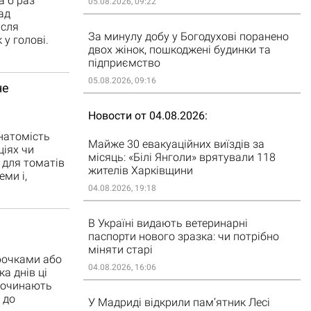
а б раз
05.08.2026, 09:22
ад
ісля
За минулу добу у Богодухові поранено
 у голові.
двох жінок, пошкоджені будинки та
підприємство
05.08.2026, 09:16
не
Новости от 04.08.2026
 натомість
Майже 30 евакуаційних виїздів за
ціях чи
місяць: «Білі Янголи» врятували 118
 для томатів
жителів Харківщини
еми і,
04.08.2026, 19:18
В Україні видають ветеринарні
паспорти нового зразка: чи потрібно
міняти старі
ірочками або
04.08.2026, 16:06
а днів ці
 починають
 до
У Мадриді відкрили пам’ятник Лесі