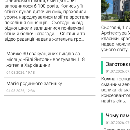
Сіннянської школи, якій цьогоріч
виповнилося б 100 років. Колись у її
стінах лунав дитячий сміх, проходили
уроки, народжувалися мрії та зростали
покоління сіннянців… Сьогодні ж від
Сьогодні, 1 
рідної школи залишилися понівечені
Архітектура 
стіни й болючі спогади. Світлини та
класики, кра
відео редакції надала жителька гро…
надає можлив
усього світу
Майже 30 евакуаційних виїздів за
місяць: «Білі Янголи» врятували 118
Заготовк
жителів Харківщини
01.07.2026, 07
04.08.2026, 19:18
Кожна господ
Магія родинного затишку
смачним зел
велика кільк
04.08.2026, 12:36
консервантом.
навіть сіль.
Чому памо
01.07.2026, 07