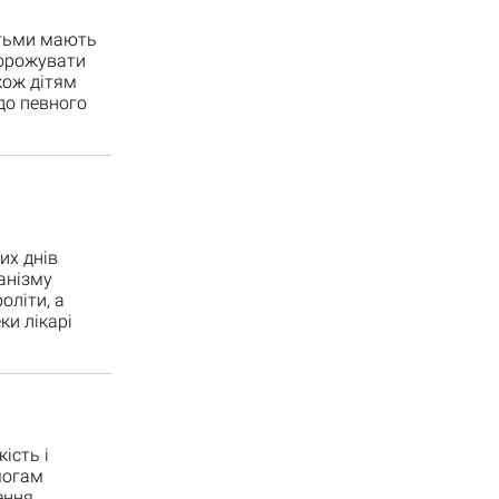
дітьми мають
дорожувати
кож дітям
до певного
их днів
анізму
оліти, а
ки лікарі
ість і
могам
ення