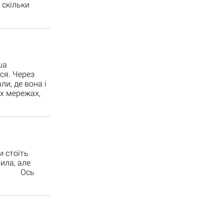
 скільки
ша
ся. Через
и, де вона і
х мережах,
 стоїть
ила, але
ення. Ось