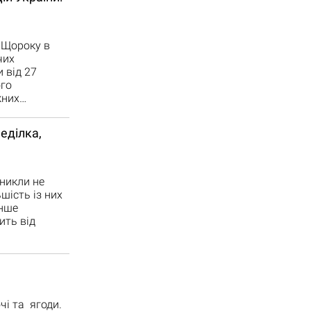
и Щороку в
чих
 від 27
го
жних…
еділка,
иникли не
шість із них
інше
ить від
чі та ягоди.