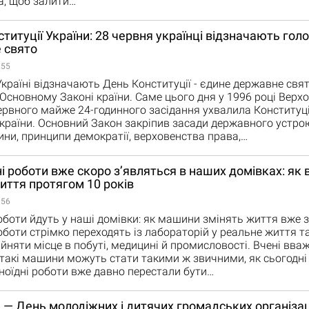
а, щоб залити…
титуції України: 28 червня українці відзначають гол
 свято
:55
Україні відзначають День Конституції - єдине державне свят
 Основному Законі країни. Саме цього дня у 1996 році Верх
ервного майже 24-годинного засідання ухвалила Конституц
країни. Основний Закон закріпив засади державного устрою
ни, принципи демократії, верховенства права,…
і роботи вже скоро з’являться в наших домівках: як 
иття протягом 10 років
:56
оботи йдуть у наші домівки: як машини змінять життя вже з
оботи стрімко переходять із лабораторій у реальне життя т
йняти місце в побуті, медицині й промисловості. Вчені вва
 такі машини можуть стати такими ж звичними, як сьогодні
ноїдні роботи вже давно перестали бути…
 — День молодіжних і дитячих громадських організац