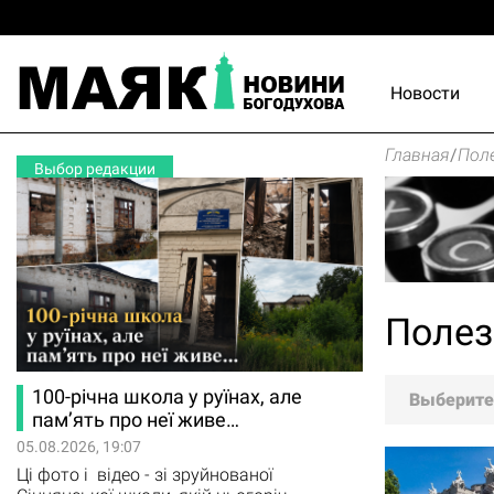
Новости
Главная
/
Поле
Выбор редакции
Полез
100-річна школа у руїнах, але
Выберите
пам’ять про неї живе…
05.08.2026, 19:07
Ці фото і відео - зі зруйнованої