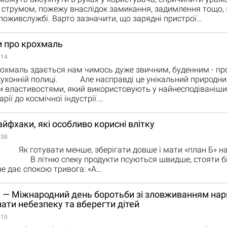
струмом, пожежу внаслідок замикання, задимлення тощо, 
оживслужбі. Варто зазначити, що зарядні пристрої…
и про крохмаль
:14
дається нам чимось дуже звичним, буденним - прос
кухонній полиці. Але насправді це унікальний природний
властивостями, який використовують у найнесподіваніших
арії до космічної індустрії.…
айфхаки, які особливо корисні влітку
:38
ти менше, зберігати довше і мати «план Б» на 
 В літню спеку продукти псуються швидше, стояти бі
е дає спокою тривога: «А…
я — Міжнародний день боротьби зі зловживанням нар
нати небезпеку та вберегти дітей
:10