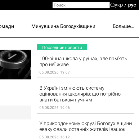
укр
рус
ромади
Минувшина Богодухівщини
Больше...
Последние новости
100-річна школа у руїнах, але пам’ять
про неї живе…
05.08.2026, 19:07
В Україні змінюють систему
оцінювання школярів: що потрібно
знати батькам і учням
05.08.2026, 19:06
У прикордонному окрузі Богодухівщини
евакуювали останніх жителів Івашок
05.08.2026, 16:12