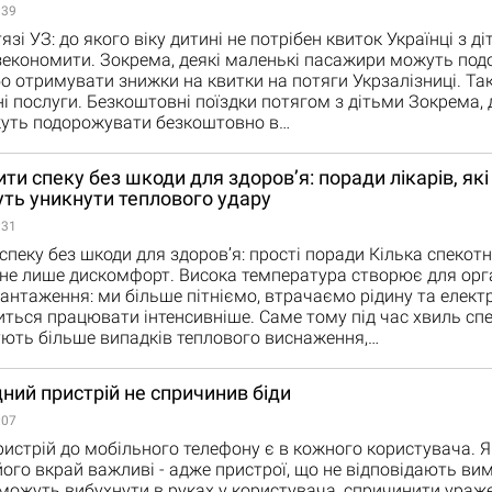
:39
язі УЗ: до якого віку дитині не потрібен квиток Українці з 
зекономити. Зокрема, деякі маленькі пасажири можуть по
о отримувати знижки на квитки на потяги Укрзалізниці. Та
ні послуги. Безкоштовні поїздки потягом з дітьми Зокрема, 
жуть подорожувати безкоштовно в…
ти спеку без шкоди для здоров’я: поради лікарів, які
ть уникнути теплового удару
:31
спеку без шкоди для здоров’я: прості поради Кілька спекотн
 не лише дискомфорт. Висока температура створює для орг
антаження: ми більше пітніємо, втрачаємо рідину та електр
ться працювати інтенсивніше. Саме тому під час хвиль спе
ють більше випадків теплового виснаження,…
ний пристрій не спричинив біди
:07
стрій до мобільного телефону є в кожного користувача. Як
його вкрай важливі - адже пристрої, що не відповідають ви
 можуть вибухнути в руках у користувача, спричинити ураж