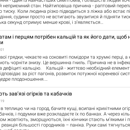
я - один із найчастіших симптомів, і більшість людей хоч
й неприємний стан. Найтиповіша причина - раптовий переп
о тиску. Коли людина різко підводиться з ліжка або встає п
діння, судини просто не встигають звузитися й підняти тиск
ька секунд отримує менше крові, і з’являється…
там і перцям потрібен кальцій та як його дати, щоб 
ти
:01
ої грядки, чекаєте на соковиті помідори та хрумкі перці, а
ють чорніти знизу. Це вершинна гниль. Причина не в інфек
 в дефіциті кальцію. Кальцій - життєво необхідний елемент
 відповідає за ріст пагонів, розвиток потужної кореневої сист
щедре плодоношення.…
ть зав’язі огірків та кабачків
:19
в теплицю чи на город, бачите кущі, всипані крихітними ог
ачків, і подумки вже розкладаєте їх по банках. А через кільк
м жовтіють, зморщуються, їхні кінчики стають м’якими і
 реакція більшості городників – паніка. Руки самі тягнуться