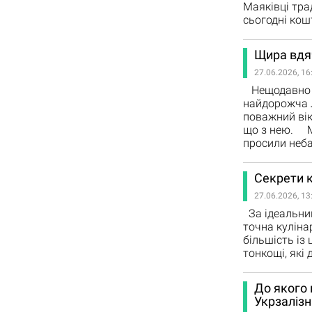
Маяківці тра
сьогодн
Щира вдяч
27.06.2026, 16
Нещодавно н
найдорожча л
поважний вік
що з нею. Ми
просили неб
Секрети 
27.06.2026, 13
За ідеальним
точна куліна
більшість і
тонкощі, які
До якого 
Укрзалізн