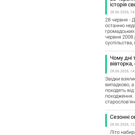
історія с
28.06.2026, 14
28 червня - 
останню неді
громадських 
червня 2008
суспільства,
Чому дні 
вівторка,
28.06.2026, 14
Звідки взяли
випадково, а
походять від
походження. 
старослов'ян
Сезонні о
28.06.2026, 12
Літо набирає