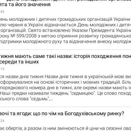
вята та його значення
:45
День молодіжних і дитячих громадських організацій Україн
лю червня в Україні відзначається День молодіжних і дитя
організацій. Свято встановлено Указом Президента України
 року № 599/2008 з метою сприяння розвитку громадянсько
 підтримки молодіжного руху та відзначення внеску молоді
тижня мають саме такі назви: історія походження пон
 середи та інших
:15
ся назви днів тижня Назви днів тижня в українській мові в
 сформувалися на основі історичних і мовних традицій. Біль
 порядкового номера дня в тижні, але окремі назви мають 
Наші предки називали тиждень "седмицею". Це слово поход
ського слова "сєдьмь",…
вочі та ягоди: що по чім на Богодухівському ринку?
:24
 обертів, а разом із ним змінюються й ціни на сезонні ово