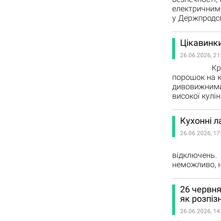
електричним 
у Держпродсп
Цікавинк
26.06.2026, 21
Крохмаль з
порошок на 
дивовижними 
високої кулін
Кухонні л
26.06.2026, 17
Як готува
відключень.
неможливо, н
26 червн
як розпіз
26.06.2026, 14