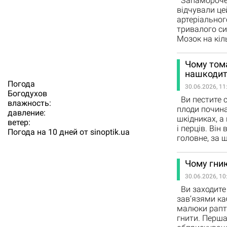
Запамороченн
відчували це
артеріальног
тривалого си
Мозок на кіл
Чому тома
нашкоди
Погода
30.06.2026, 11
Богодухов
Ви пестите св
влажность:
плоди почина
давление:
шкідниках, а
ветер:
і перців. Він
Погода на 10 дней от
sinoptik.ua
головне, за 
Чому гнию
30.06.2026, 10
Ви заходите 
зав’язями каб
малюки рапто
гнити. Перша