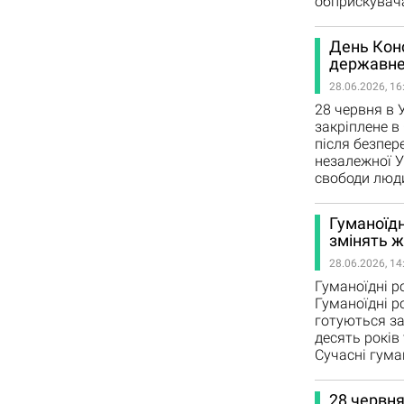
обприскувач
День Конс
державне
28.06.2026, 16
28 червня в 
закріплене в
після безпер
незалежної У
свободи люди
Гуманоїдн
змінять ж
28.06.2026, 14
Гуманоїдні р
Гуманоїдні р
готуються за
десять років
Сучасні гума
28 червня