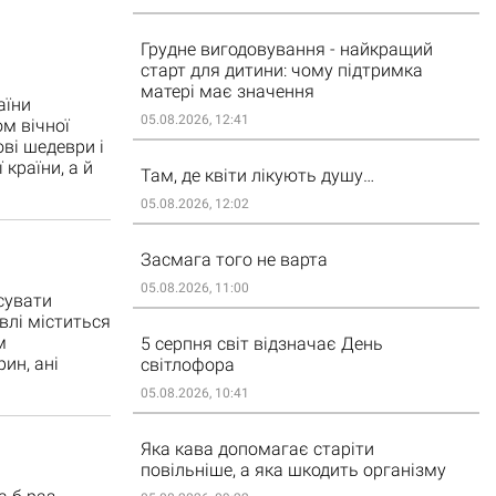
Грудне вигодовування - найкращий
старт для дитини: чому підтримка
матері має значення
аїни
05.08.2026, 12:41
ом вічної
ові шедеври і
країни, а й
Там, де квіти лікують душу…
05.08.2026, 12:02
Засмага того не варта
05.08.2026, 11:00
сувати
лі міститься
м
5 серпня світ відзначає День
ин, ані
світлофора
05.08.2026, 10:41
Яка кава допомагає старіти
повільніше, а яка шкодить організму