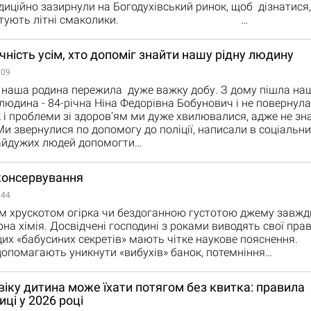
диційно зазирнули на Богодухівський ринок, щоб дізнатися,
і коштують літні смаколики. …
ність усім, хто допоміг знайти нашу рідну людину
:09
аша родина пережила дуже важку добу. З дому пішла на
юдина - 84-річна Ніна Федорівна Бобунович і не повернула
 і проблеми зі здоров'ям ми дуже хвилювалися, адже не знал
 звернулися по допомогу до поліції, написали в соціальни
айдужих людей допомогти…
консервування
:44
 хрускотом огірка чи бездоганною густотою джему завжди
рна хімія. Досвідчені господині з роками виводять свої прав
з цих «бабусиних секретів» мають чітке наукове поясн
 допомагають уникнути «вибухів» банок, потемніння…
віку дитина може їхати потягом без квитка: правила
иці у 2026 році