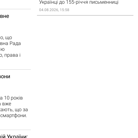
Українці до 155-річчя письменниці
04.08.2026, 15:58
овне
о, що
овна Рада
ію
, права і
вони
а 10 років
а вже
жають, що за
 смартфони.
ій України: