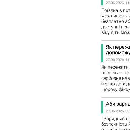
27.06.2026, 11
Поїздка в пот
можливість 
безплатно аб
доступні пев
віку діти мо
Як пережи
допоможу
27.06.2026, 11
Як пережити 
поспіль — це
серйозне нав
серцю доводи
щороку фіксу
Аби заряд
27.06.2026, 09
Зарядний при
безпечність 
безпечності,