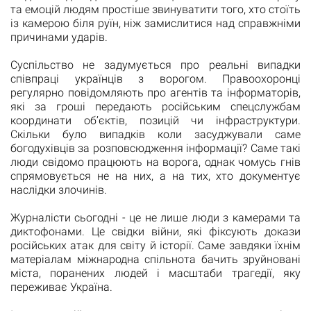
та емоцій людям простіше звинуватити того, хто стоїть
із камерою біля руїн, ніж замислитися над справжніми
причинами ударів.
Суспільство не задумується про реальні випадки
співпраці українців з ворогом. Правоохоронці
регулярно повідомляють про агентів та інформаторів,
які за гроші передають російським спецслужбам
координати об’єктів, позицій чи інфраструктури.
Скільки було випадків коли засуджували саме
богодухівців за розповсюдження інформації? Саме такі
люди свідомо працюють на ворога, однак чомусь гнів
спрямовується не на них, а на тих, хто документує
наслідки злочинів.
Журналісти сьогодні - це не лише люди з камерами та
диктофонами. Це свідки війни, які фіксують докази
російських атак для світу й історії. Саме завдяки їхнім
матеріалам міжнародна спільнота бачить зруйновані
міста, поранених людей і масштаби трагедії, яку
переживає Україна.