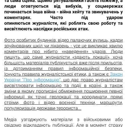
та сама сцена. Щойно рятувальники гасять пожежу, а
люди оговтуються від вибухів, у соцмережах
починається інша війна - війна хейту та звинувачень у
коментарях. Часто під ударом
опиняються журналісти, які роблять свою роботу та
висвітлюють наслідки російських атак.
Фото розбитих будинків, відео палаючих вулиць, кадри
зруйнованих шкіл чи лікарень - усе це викликає хвилю
коментарів про нібито «наведення» ударів. Люди
пишуть, що саме журналісти «здають локації», хоча
більшість матеріалів публікується вже після прильотів,
із дотриманням правил інформаційної безпеки.
Існують правила журналістської етики, а також є
Закон
України "Про інформацію"
, що дає право журналістам
висвітлювати інформацію та події в країні, а також
зміни в якому прописані обмеження поширення певної
інформції як точні геолокації та координати, прямі
стріми, фото і відео воєнної техніки, маршрути,
популяризація держави-терориста...
Медіа узгоджують матеріали з військовими або
свідомо відкладають публікації. Але в момент страху